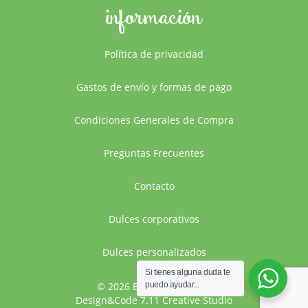
información
Política de privacidad
Gastos de envío y formas de pago
Condiciones Generales de Compra
Preguntas Frecuentes
Contacto
Dulces corporativos
Dulces personalizados
Si tienes alguna duda te
puedo ayudar...
© 2026 Bocaditos Dulces
Design&Code 7.11 Creative Studio