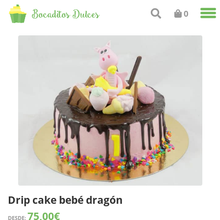
Bocaditos Dulces
0
Drip cake bebé dragón
75,00
€
DESDE: