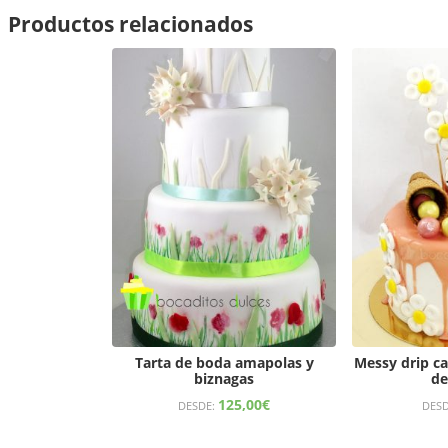
Productos relacionados
Tarta de boda amapolas y
Messy drip c
biznagas
de
125,00
€
DESDE:
DES