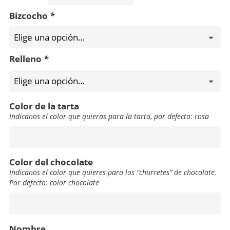
Bizcocho
*
Relleno
*
Color de la tarta
Indícanos el color que quieras para la tarta, por defecto: rosa
Color
de
la
Color del chocolate
tarta
Indícanos el color que quieres para los “churretes” de chocolate.
Por defecto: color chocolate
Color
del
chocolate
Nombre