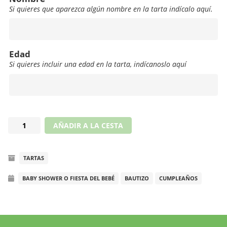
Si quieres que aparezca algún nombre en la tarta indícalo aquí.
Nombre
Edad
Si quieres incluir una edad en la tarta, indícanoslo aquí
Edad
Drip
AÑADIR A LA CESTA
cake
bebé
TARTAS
dragón
cantidad
BABY SHOWER O FIESTA DEL BEBÉ
BAUTIZO
CUMPLEAÑOS