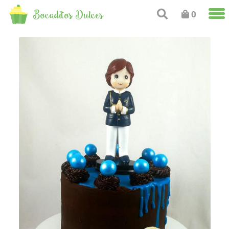
Bocaditos Dulces
0