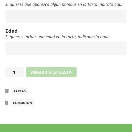
Si quieres que aparezca algún nombre en la tarta indícalo aquí.
Nombre
Edad
Si quieres incluir una edad en la tarta, indícanoslo aquí
Edad
Drip
AÑADIR A LA CESTA
cake
con
TARTAS
figura
modelada
COMUNIÓN
de
comunión
cantidad