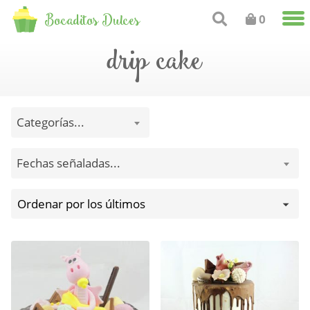
Bocaditos Dulces
0
drip cake
Categorías...
Fechas señaladas...