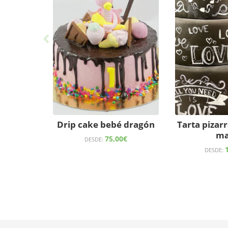
Drip cake bebé dragón
Tarta pizarr
ma
75,00
€
DESDE:
DESDE: