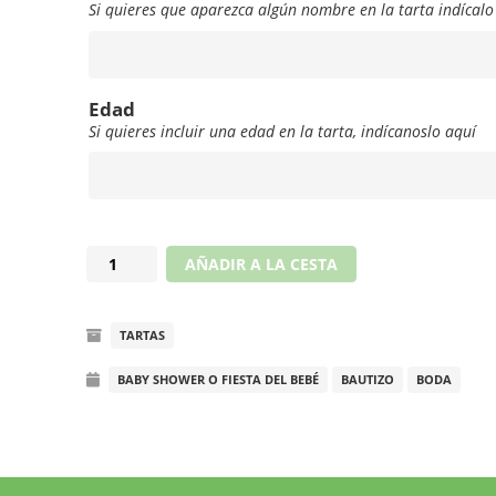
Si quieres que aparezca algún nombre en la tarta indícalo
Nombre
Edad
Si quieres incluir una edad en la tarta, indícanoslo aquí
Edad
Tarta
AÑADIR A LA CESTA
de
boda
TARTAS
plata
y
BABY SHOWER O FIESTA DEL BEBÉ
BAUTIZO
BODA
rosas
cantidad