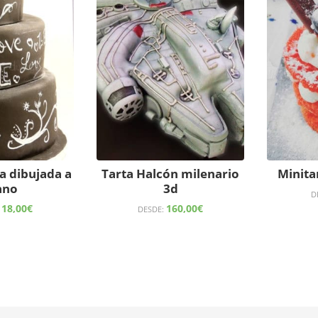
a dibujada a
Tarta Halcón milenario
Minita
no
3d
D
118,00
€
160,00
€
DESDE: