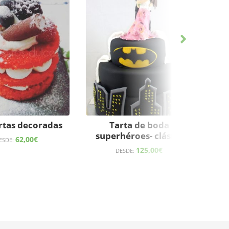
rtas decoradas
Tarta de boda
Dr
superhéroes- clásica
62,00
€
ESDE:
125,00
€
DESDE: