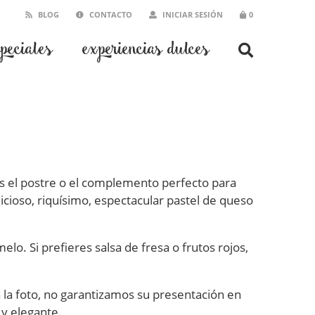
BLOG
CONTACTO
INICIAR SESIÓN
0
speciales
experiencias dulces
s el postre o el complemento perfecto para
cioso, riquísimo, espectacular pastel de queso
. Si prefieres salsa de fresa o frutos rojos,
a la foto, no garantizamos su presentación en
 y elegante.