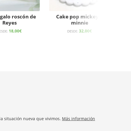
egalo roscón de
Cake pop mickey o
Reyes
minnie
18,00
€
32,00
€
ESDE:
DESDE:
la situación nueva que vivimos.
Más información