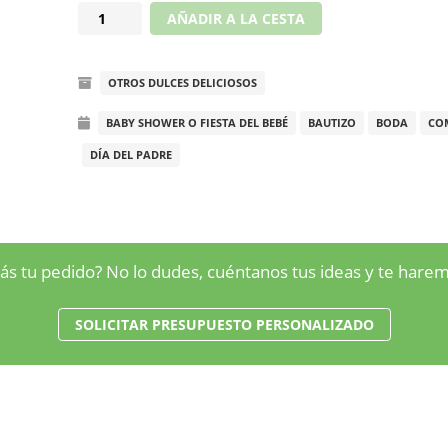
Vasitos
AÑADIR A LA CESTA
de
pastel
OTROS DULCES DELICIOSOS
de
queso
BABY SHOWER O FIESTA DEL BEBÉ
BAUTIZO
BODA
CO
cantidad
DÍA DEL PADRE
ás tu pedido? No lo dudes, cuéntanos tus ideas y te har
SOLICITAR PRESUPUESTO PERSONALIZADO