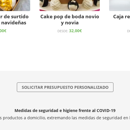
r de surtido
Cake pop de boda novio
Caja r
s navideñas
y novia
00
€
32,00
€
DESDE:
D
SOLICITAR PRESUPUESTO PERSONALIZADO
Medidas de seguridad e higiene frente al COVID-19
 productos a domicilio, extremando las medidas de seguridad en 