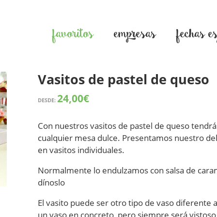
favoritos
empresas
fechas e
Vasitos de pastel de queso
24,00
€
DESDE:
Con nuestros vasitos de pastel de queso tendrá
cualquier mesa dulce. Presentamos nuestro deli
en vasitos individuales.
Normalmente lo endulzamos con salsa de caramelo
dínoslo
El vasito puede ser otro tipo de vaso diferente 
un vaso en concreto, pero siempre será vistoso