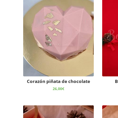
Corazón piñata de chocolate
B
26,00
€