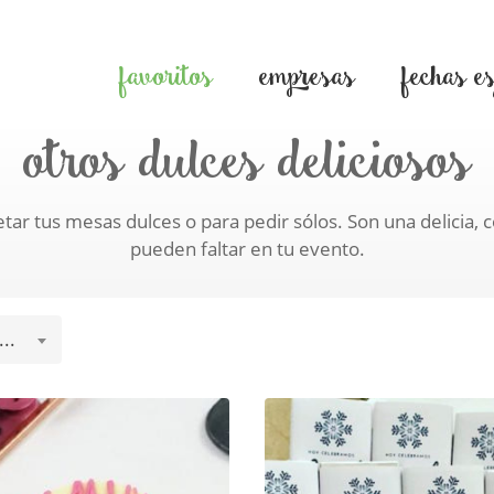
favoritos
empresas
fechas e
otros dulces deliciosos
r tus mesas dulces o para pedir sólos. Son una delicia, 
pueden faltar en tu evento.
..