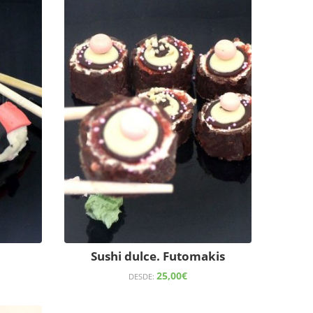
i
Sushi dulce. Futomakis
25,00
€
DESDE: