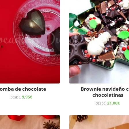
omba de chocolate
Brownie navideño 
chocolatinas
9,95
€
DESDE:
21,00
€
DESDE: