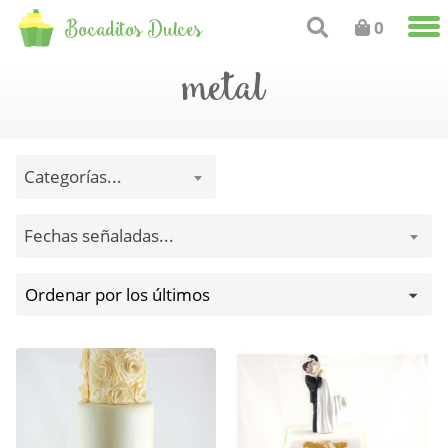
Bocaditos Dulces
0
metal
Categorías...
Fechas señaladas...