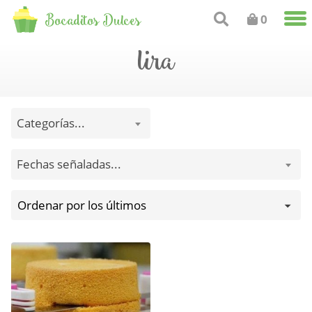
Bocaditos Dulces
0
lira
Categorías...
Fechas señaladas...