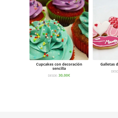
Cupcakes con decoración
Galletas 
sencilla
DES
30,00
€
DESDE: