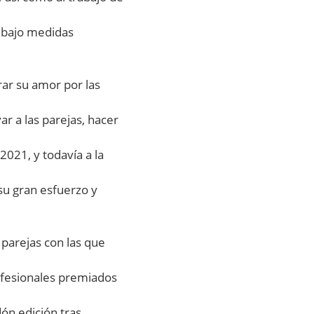
, bajo medidas
rar su amor por las
ar a las parejas, hacer
021, y todavía a la
su gran esfuerzo y
parejas con las que
ofesionales premiados
ón edición tras