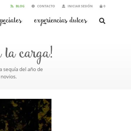
BLOG
CONTACTO
INICIAR SESIÓN
0
speciales
experiencias dulces
 la carga!
a sequía del año de
 novios.