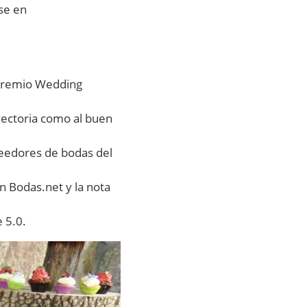
se en
 premio Wedding
yectoria como al buen
veedores de bodas del
n Bodas.net y la nota
 5.0.