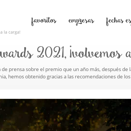
favoritos
empresas
fechas e
 la carga!
wards 2021, ¡volvemos a
 de prensa sobre el premio que un año más, después de l
a, hemos obtenido gracias a las recomendaciones de los