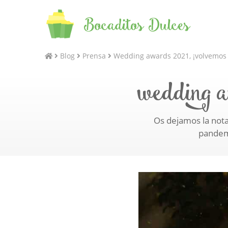
Bocaditos Dulces
Blog
Prensa
Wedding awards 2021, ¡volvemos a
wedding a
Os dejamos la nota
pandemi