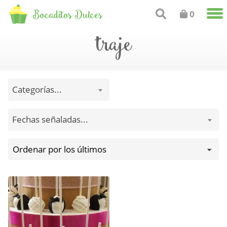
Bocaditos Dulces
0
traje
Categorías...
Fechas señaladas...