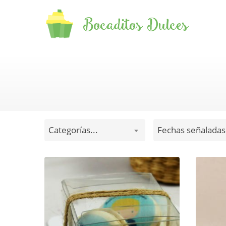
Bocaditos Dulces
Categorías...
Fechas señaladas.