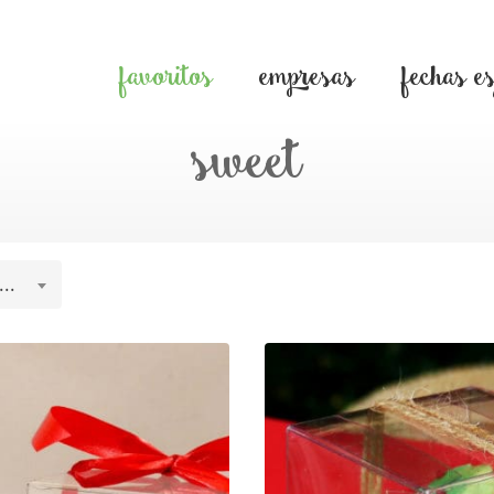
favoritos
empresas
fechas e
sweet
..