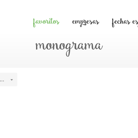
favoritos
empresas
fechas e
monograma
..