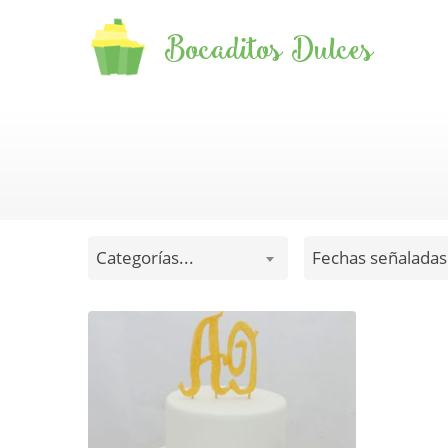
Bocaditos Dulces
Categorías...
Fechas señaladas.