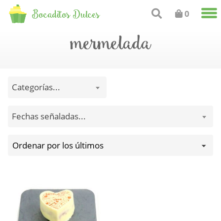
Bocaditos Dulces
0
mermelada
Categorías...
Fechas señaladas...