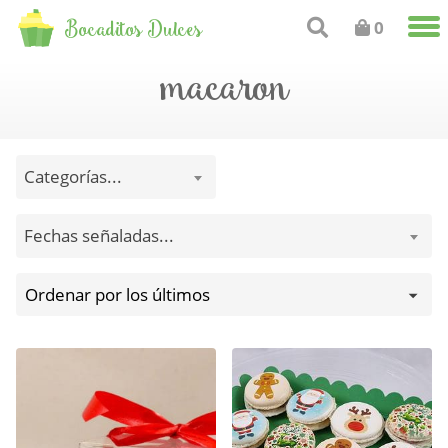
Bocaditos Dulces
0
macaron
Categorías...
Fechas señaladas...