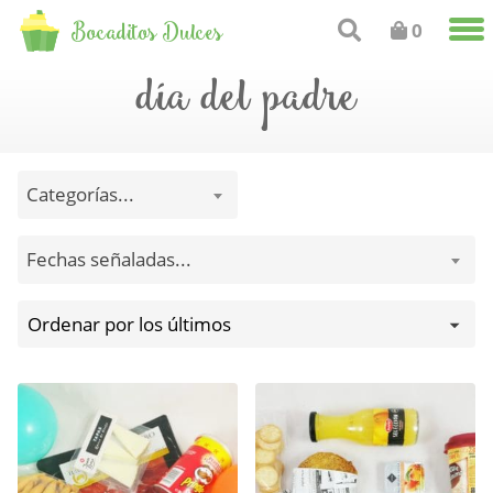
Bocaditos Dulces
0
día del padre
Categorías...
Fechas señaladas...