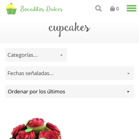
Bocaditos Dulces
0
cupcakes
Categorías...
Fechas señaladas...