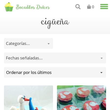
Bocaditos Dulces
0
cigüeña
Categorías...
Fechas señaladas...