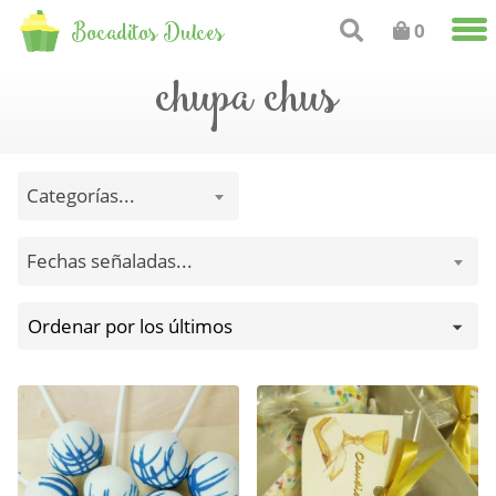
Bocaditos Dulces
0
chupa chus
Categorías...
Fechas señaladas...