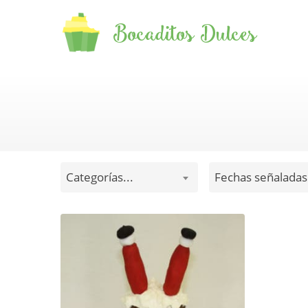
Bocaditos Dulces
Categorías...
Fechas señaladas.