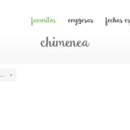
favoritos
empresas
fechas e
chimenea
..