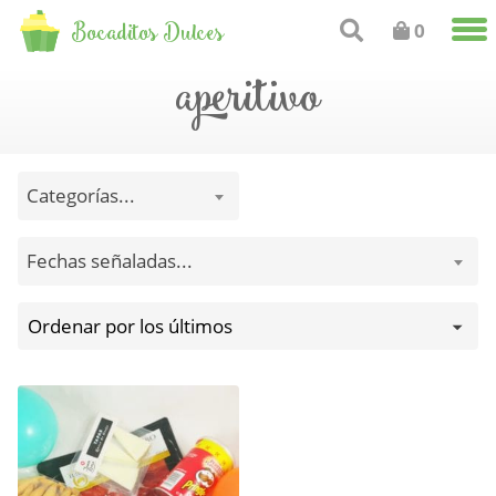
Bocaditos Dulces
0
aperitivo
Categorías...
Fechas señaladas...