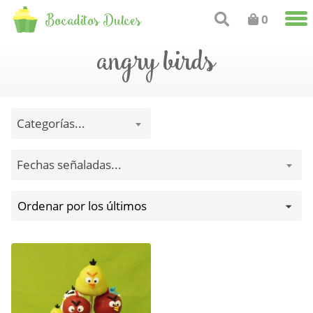
Bocaditos Dulces
0
angry birds
Categorías...
Fechas señaladas...