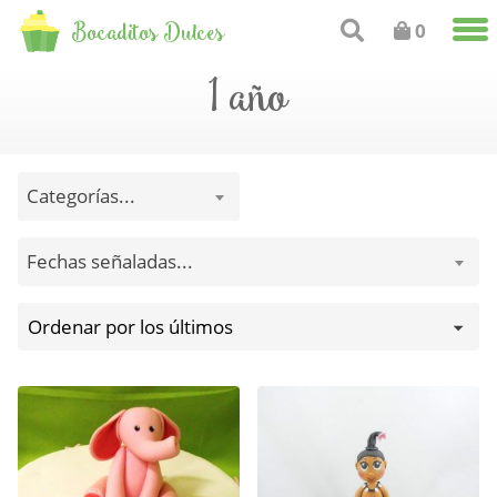
Bocaditos Dulces
0
1 año
Categorías...
Fechas señaladas...