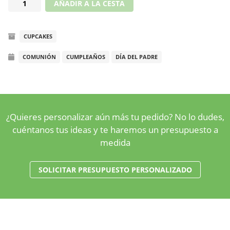
Cupcakes
AÑADIR A LA CESTA
de
la
CUPCAKES
película
Cars
COMUNIÓN
CUMPLEAÑOS
DÍA DEL PADRE
cantidad
¿Quieres personalizar aún más tu pedido? No lo dudes,
cuéntanos tus ideas y te haremos un presupuesto a
medida
SOLICITAR PRESUPUESTO PERSONALIZADO