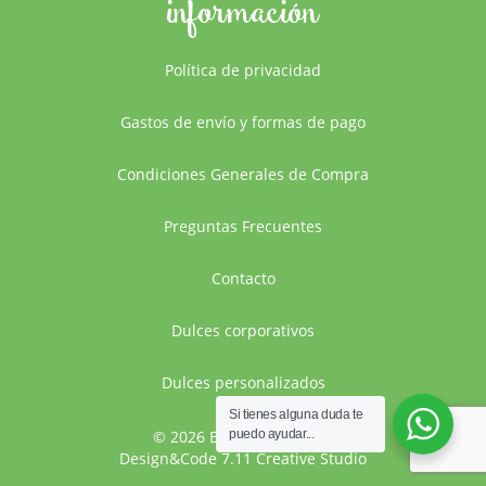
información
Política de privacidad
Gastos de envío y formas de pago
Condiciones Generales de Compra
Preguntas Frecuentes
Contacto
Dulces corporativos
Dulces personalizados
Si tienes alguna duda te
© 2026 Bocaditos Dulces
puedo ayudar...
Design&Code 7.11 Creative Studio