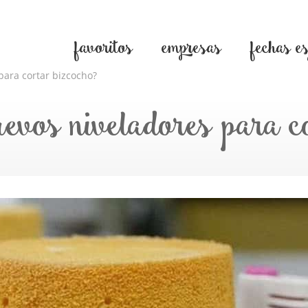
favoritos
empresas
fechas e
para cortar bizcocho?
uevos niveladores para c