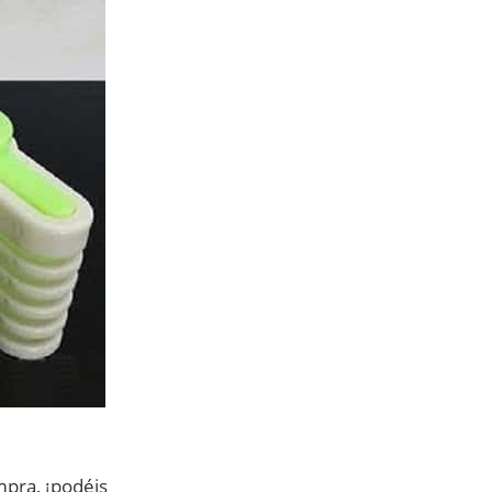
mpra, ¡podéis