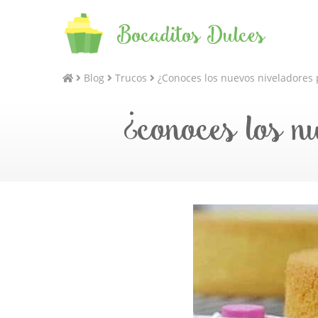
Bocaditos Dulces
Blog
Trucos
¿Conoces los nuevos niveladores 
¿conoces los n